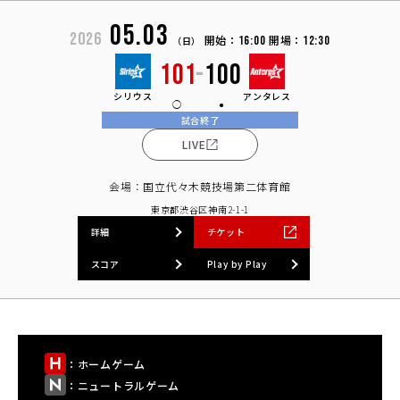
05.03
2026
開始：
開場：
16:00
12:30
（日）
101
-
100
シリウス
アンタレス
試合終了
LIVE
会場：国立代々木競技場第二体育館
東京都渋谷区神南2-1-1
詳細
チケット
スコア
Play by Play
：ホームゲーム
：ニュートラルゲーム