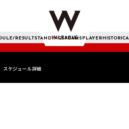
DULE/RESULT
STANDINGS
TEAMS
PLAYER
HISTORICA
スケジュール詳細