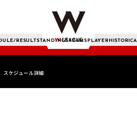
DULE/RESULT
STANDINGS
TEAMS
PLAYER
HISTORICA
スケジュール詳細