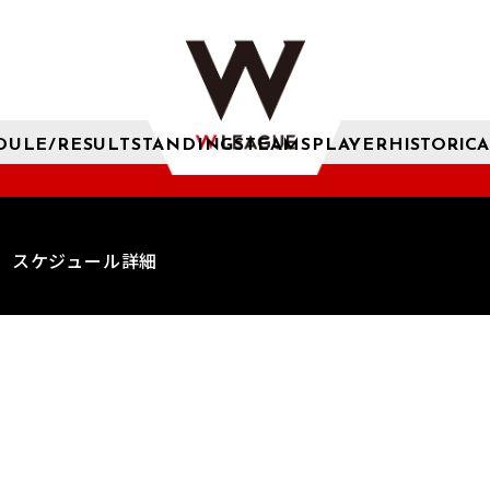
DULE/RESULT
STANDINGS
TEAMS
PLAYER
HISTORICA
スケジュール詳細