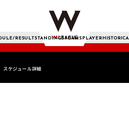
DULE/RESULT
STANDINGS
TEAMS
PLAYER
HISTORICA
スケジュール詳細