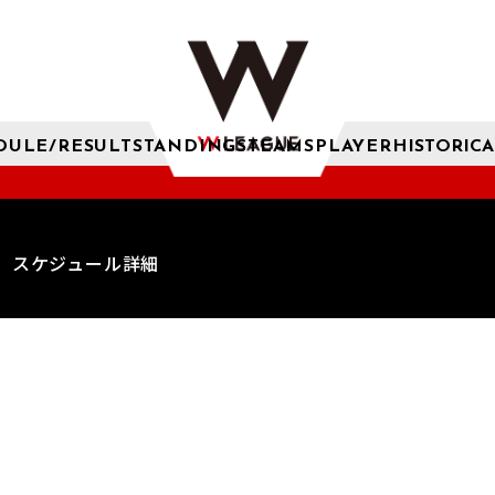
DULE/RESULT
STANDINGS
TEAMS
PLAYER
HISTORICA
スケジュール詳細