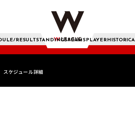
DULE/RESULT
STANDINGS
TEAMS
PLAYER
HISTORICA
スケジュール詳細