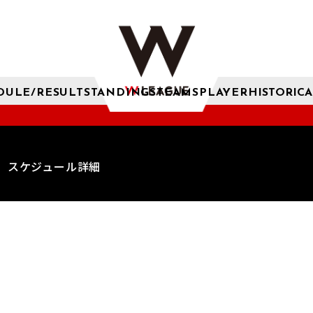
DULE/RESULT
STANDINGS
TEAMS
PLAYER
HISTORICA
スケジュール詳細