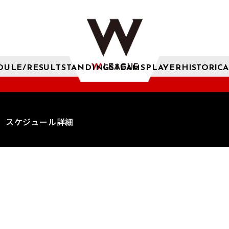
DULE/RESULT
STANDINGS
TEAMS
PLAYER
HISTORICA
スケジュール詳細