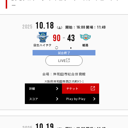
ー
10.18
2025
開始：
開場：
16:00
11:40
（土）
90
-
43
日立ハイテク
姫路
試合終了
LIVE
会場：岸和田市総合体育館
大阪府岸和田市西之内町45-1
詳細
チケット
スコア
Play by Play
10.19