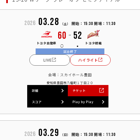
03.28
2026
開始：
開場：
15:30
11:30
（土）
60
-
52
トヨタ自動車
トヨタ紡織
試合終了
LIVE
ハイライト
会場：スカイホール豊田
愛知県豊田市八幡町１丁目２０
詳細
チケット
スコア
Play by Play
03.29
2026
開始：
開場：
15:30
11:30
（日）