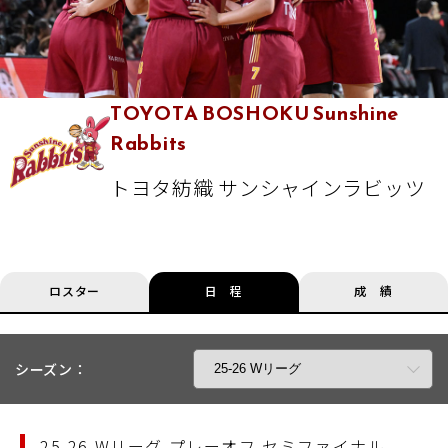
TOYOTA BOSHOKU Sunshine
Rabbits
トヨタ紡織 サンシャインラビッツ
ロスター
日 程
成 績
シーズン：
25-26 Wリーグ プレーオフ セミファイナル