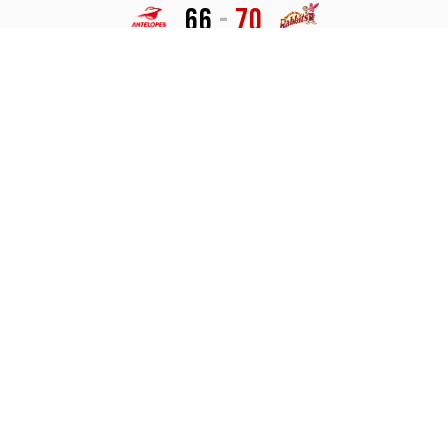
66
-
70
トヨタ自動車
トヨタ紡織
試合終了
LIVE
ハイライト
会場：スカイホール豊田
愛知県豊田市八幡町１丁目２０
詳細
チケット
スコア
Play by Play
03.30
2026
開始：
開場：
19:00
15:00
（月）
77
-
49
トヨタ自動車
トヨタ紡織
試合終了