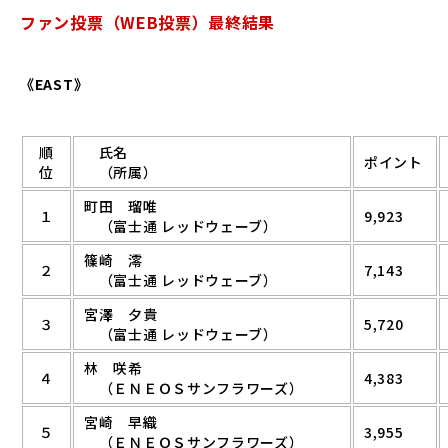
ファン投票（WEB投票）最終結果
《EAST》
順
氏名
ポイント
位
（所属）
町田 瑠唯
１
9,923
（富士通 レッドウェーブ）
篠崎 澪
２
7,143
（富士通 レッドウェーブ）
宮澤 夕貴
３
5,720
（富士通 レッドウェーブ）
林 咲希
４
4,383
（ＥＮＥＯＳサンフラワーズ）
宮崎 早織
５
3,955
（ＥＮＥＯＳサンフラワーズ）