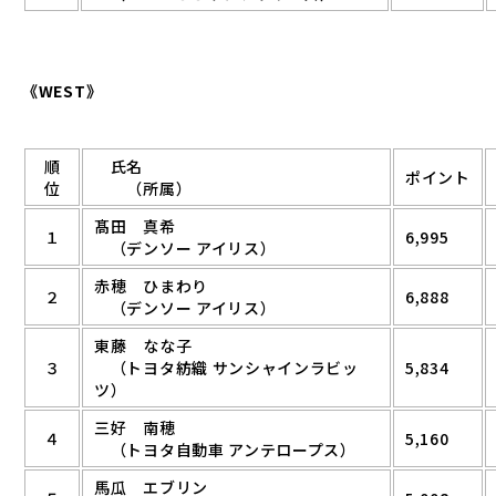
《WEST》
順
氏名
ポイント
位
（所属）
髙田 真希
１
6,995
（デンソー アイリス）
赤穂 ひまわり
２
6,888
（デンソー アイリス）
東藤 なな子
３
（トヨタ紡織 サンシャインラビッ
5,834
ツ）
三好 南穂
４
5,160
（トヨタ自動車 アンテロープス）
馬瓜 エブリン