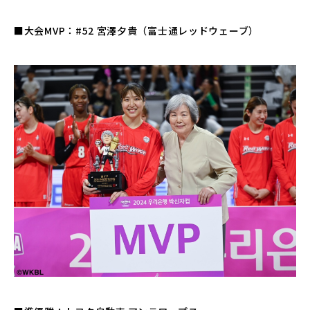
■大会MVP：#52 宮澤夕貴（富士通レッドウェーブ）