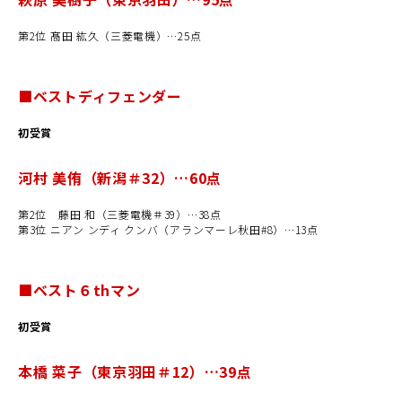
第2位 髙田 紘久（三菱電機）…25点
■ベストディフェンダー
初受賞
河村 美侑（新潟＃32）…60点
第2位 藤田 和（三菱電機＃39）…38点
第3位 ニアン ンディ クンバ（アランマーレ秋田#8）…13点
■ベスト
６
th
マン
初受賞
本橋 菜子（東京羽田＃12）…39点