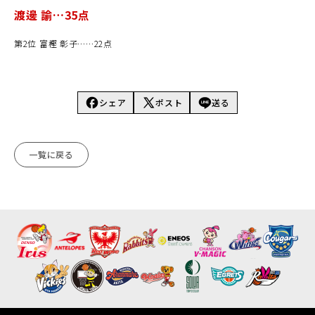
渡邊 諭…35点
第2位 富樫 彰子……22点
シェア
ポスト
送る
一覧に戻る