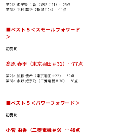
第2位 御子柴 百香（姫路＃21）…25点
第3位 中村 華祈（新潟＃24）…11点
■ベスト５＜スモールフォワード
＞
初受賞
髙原 春季（東京羽田＃31）…77点
第2位 加藤 優希（東京羽田＃22）…60点
第3位 水野 妃奈乃（三菱電機＃30）…38点
■ベスト５＜パワーフォワード＞
初受賞
小菅 由香（三菱電機＃9）…48点