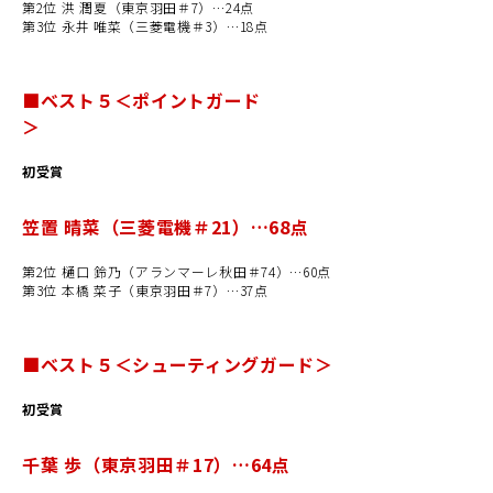
第2位 洪 潤夏（東京羽田＃7）…24点
第3位 永井 唯菜（三菱電機＃3）…18点
■ベスト５＜ポイントガード
＞
初受賞
笠置 晴菜（三菱電機＃21）…68点
第2位 樋口 鈴乃（アランマーレ秋田＃74）…60点
第3位 本橋 菜子（東京羽田＃7）…37点
■ベスト５＜シューティングガード＞
初受賞
千葉 歩（東京羽田＃17）…64点