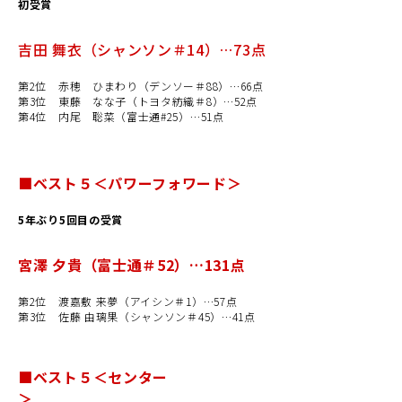
初受賞
吉田 舞衣（シャンソン＃14）…73点
第2位 赤穂 ひまわり（デンソー＃88）…66点
第3位 東藤 なな子（トヨタ紡織＃8）…52点
第4位 内尾 聡菜（富士通#25）…51点
■ベスト５＜パワーフォワード＞
5年ぶり5回目の受賞
宮澤 夕貴（富士通＃52）…131点
第2位 渡嘉敷 来夢（アイシン＃1）…57点
第3位 佐藤 由璃果（シャンソン＃45）…41点
■ベスト５＜センター
＞