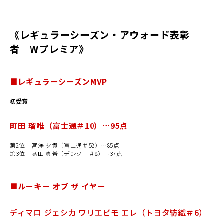
《レギュラーシーズン・アウォード表彰
者 Wプレミア》
■レギュラーシーズン
MVP
初受賞
町田 瑠唯（富士通＃10）…95点
第2位 宮澤 夕貴（富士通＃52）…85点
第
3
位 髙田 真希（デンソー＃
8
）…37点
■
ルーキー オブ ザ イヤー
ディマロ ジェシカ ワリエビモ エレ（トヨタ紡織＃
6
）