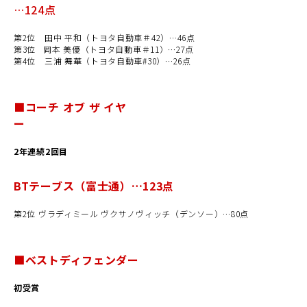
…
124
点
第2位 田中 平和（トヨタ自動車＃42）…46点
第3位 岡本 美優（トヨタ自動車＃11）…27点
第4位 三浦 舞華（トヨタ自動車#30）…26点
■コーチ オブ ザ イヤ
ー
2年連続2回目
BTテーブス（富士通）…123点
第2位 ヴラディミール ヴクサノヴィッチ（デンソー）…80点
■ベストディフェンダー
初受賞