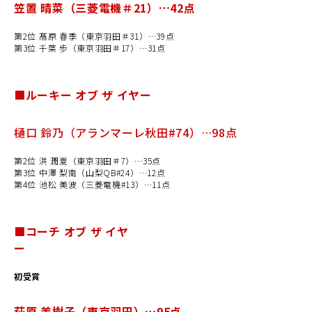
笠置 晴菜（三菱電機＃21）…42点
第2位 髙原 春季（東京羽田＃31）…39点
第3位 千葉 歩（東京羽田＃17）…31点
■ルーキー オブ ザ イヤー
樋口 鈴乃（アランマーレ秋田#74）…98点
第2位 洪 潤夏（東京羽田＃7）…35点
第3位 中澤 梨南（山梨QB#24）…12点
第4位 池松 美波（三菱電機#13）…11点
■コーチ オブ ザ イヤ
ー
初受賞
萩原 美樹子（東京羽田）…95点