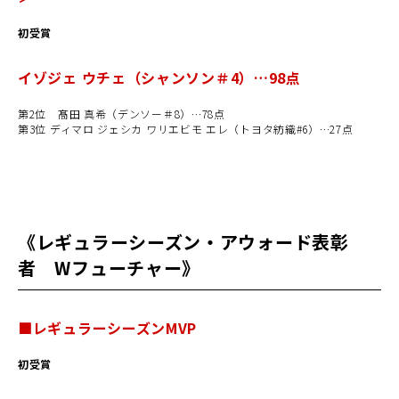
初受賞
イゾジェ ウチェ（シャンソン＃
4
）…
98
点
第2位 髙田 真希（デンソー＃
8
）…
78
点
第
3
位 ディマロ ジェシカ ワリエビモ エレ（トヨタ紡織
#6
）…
27
点
《レギュラーシーズン・アウォード表彰
者 Wフューチャー》
■レギュラーシーズン
MVP
初受賞