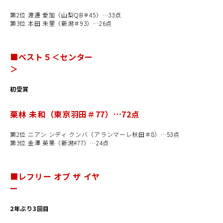
第2位 渡邊 愛加（山梨QB＃45）…33点
第3位 本田 朱里（新潟＃93）…26点
■ベスト５＜センター
＞
初受賞
栗林 未和（東京羽田＃77）…72点
第2位 ニアン ンディ クンバ（アランマーレ秋田＃8）…53点
第3位 金澤 英果（新潟#77）…24点
■レフリー オブ ザ イヤ
ー
2年ぶり3回目