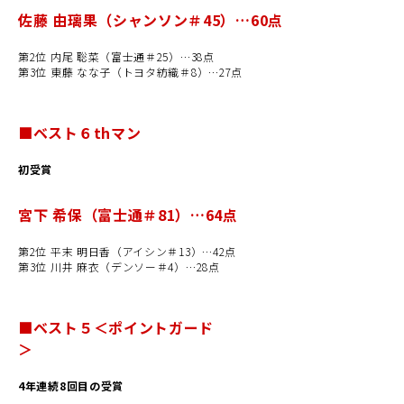
佐藤 由璃果（シャンソン＃45）…60点
第2位 内尾 聡菜（富士通＃25）…38点
第3位 東藤 なな子（トヨタ紡織＃8）…27点
■ベスト
６
th
マン
初受賞
宮下 希保（富士通＃81）…64点
第2位 平末 明日香（アイシン＃13）…42点
第3位 川井 麻衣（デンソー＃4）…28点
■ベスト５＜ポイントガード
＞
4年連続8回目の受賞