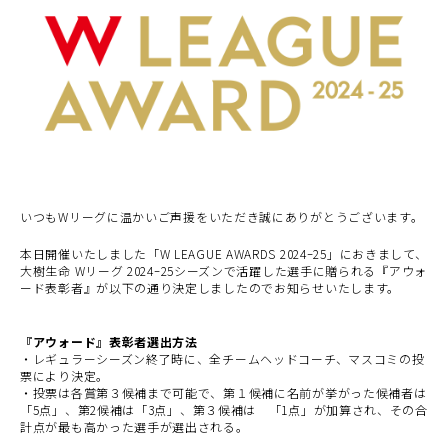
いつも
W
リーグに温かいご声援をいただき誠にありがとうございます。
本日開催いたしました「W LEAGUE AWARDS 2024ｰ25」におきまして、
大樹生命
W
リーグ 2024ｰ25シーズンで活躍した選手に贈られる『アウォ
ード表彰者』が以下の通り決定しましたのでお知らせいたします。
『アウォード』表彰者選出方法
・レギュラーシーズン終了時に、全チームヘッドコーチ、マスコミの投
票により決定。
・投票は各賞第３候補まで可能で、第１候補に名前が挙がった候補者は
「
5
点」、第
2
候補は「
3
点」、第３候補は 「
1
点」が加算され、その合
計点が最も高かった選手が選出される。