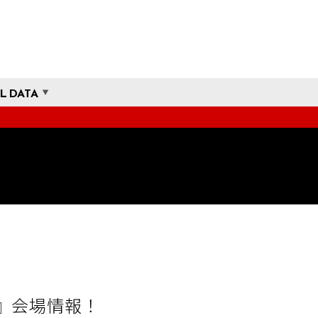
L DATA
ジ』会場情報！