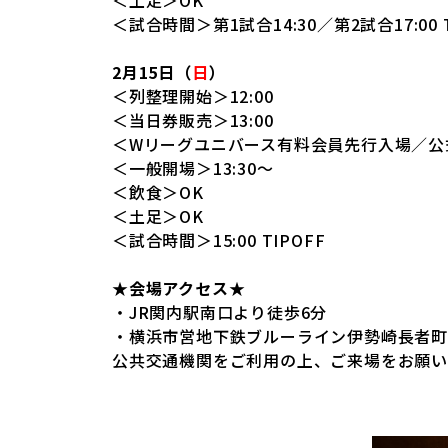
＜土足＞OK
＜試合時間＞第1試合14:30／第2試合17:00 T
2月15日（
日
）
＜列整理開始＞12:00
＜当日券販売＞13:00
＜Wリーグユニバース有料会員先行入場／公式
＜一般開場＞13:30～
＜飲食＞OK
＜土足＞OK
＜試合時間＞15:00 TIPOFF
★会場アクセス★
・JR関内駅南口より徒歩6分
・横浜市営地下鉄ブルーライン伊勢崎長者町
公共交通機関をご利用の上、ご来場をお願い