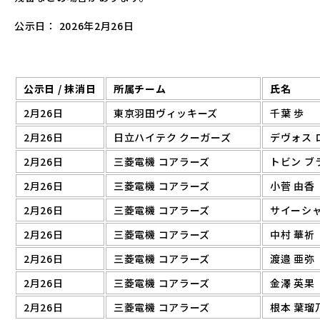
公示日： 2026年2月26日
公示日 / 抹消日
所属チーム
氏名
2月26日
東京羽田ヴィッキーズ
千葉 歩
2月26日
日立ハイテク クーガーズ
デヴォス 
2月26日
三菱電機 コアラーズ
トビン ブ
2月26日
三菱電機 コアラーズ
小菅 由香
2月26日
三菱電機 コアラーズ
サイーシ
2月26日
三菱電機 コアラーズ
中村 華祈
2月26日
三菱電機 コアラーズ
渡邉 亜弥
2月26日
三菱電機 コアラーズ
金澤 英果
2月26日
三菱電機 コアラーズ
根本 葉瑠