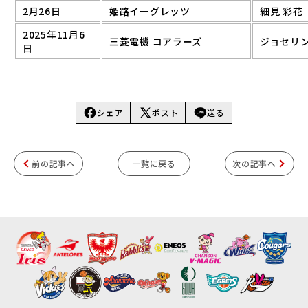
2月26日
姫路イーグレッツ
細見 彩花
2025年11月6
三菱電機 コアラーズ
ジョセリ
日
シェア
ポスト
送る
前の記事へ
一覧に戻る
次の記事へ