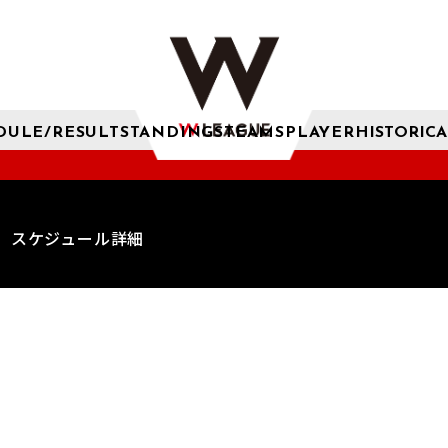
DULE/RESULT
STANDINGS
TEAMS
PLAYER
HISTORICA
スケジュール詳細