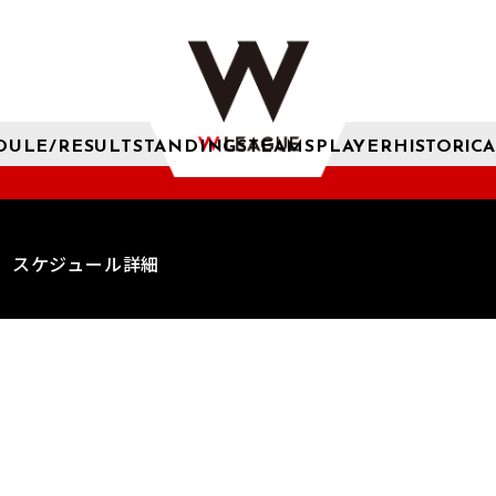
DULE/RESULT
STANDINGS
TEAMS
PLAYER
HISTORICA
スケジュール詳細