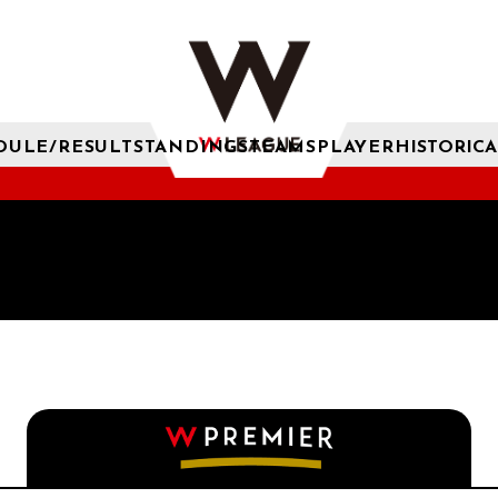
DULE/RESULT
STANDINGS
TEAMS
PLAYER
HISTORICA