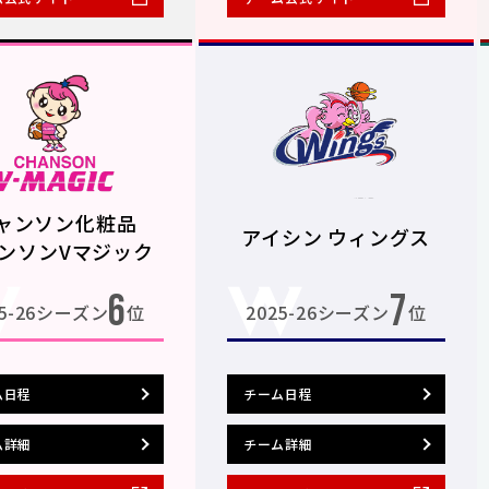
ャンソン化粧品
アイシン ウィングス
ンソンVマジック
6
7
25-26シーズン
位
2025-26シーズン
位
ム日程
チーム日程
ム詳細
チーム詳細